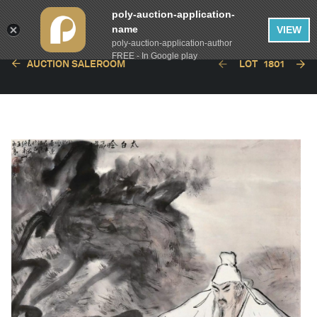
poly-auction-application-
name
VIEW
poly-auction-application-author
FREE - In Google play
AUCTION SALEROOM
LOT
1801