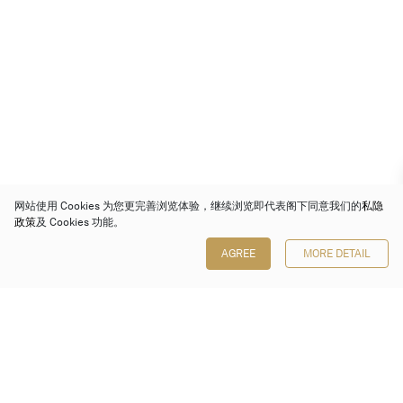
网站使用 Cookies 为您更完善浏览体验，继续浏览即代表阁下同意我们的
私隐
政策
及 Cookies 功能。
AGREE
MORE DETAIL
保利香港拍卖有限公司
香港金钟金钟道 88 号
太古广场 1 座 7 楼 701-708 室
Follow us on