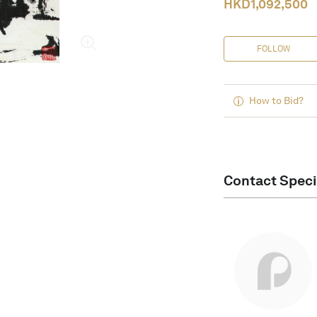
HKD
1,092,500
FOLLOW
How to Bid?
Contact Speci