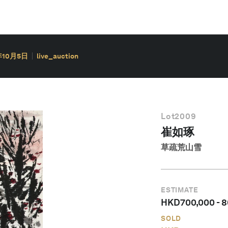
年10月5日
live_auction
Lot
2009
崔如琢
草疏荒山雪
ESTIMATE
HKD
700,000
-
8
SOLD