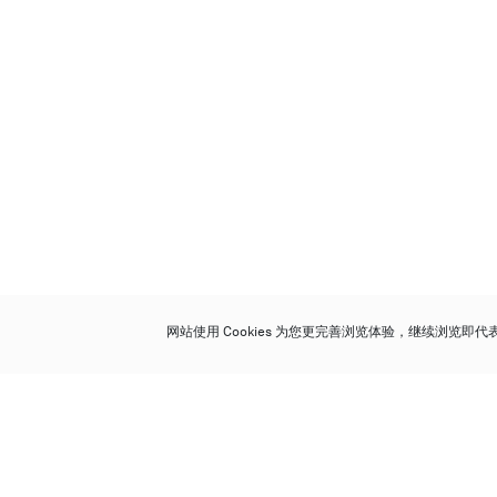
网站使用 Cookies 为您更完善浏览体验，继续浏览即
保利香港拍卖有限公司
香港金钟金钟道 88 号
太古广场 1 座 7 楼 701-708 室
Follow us on