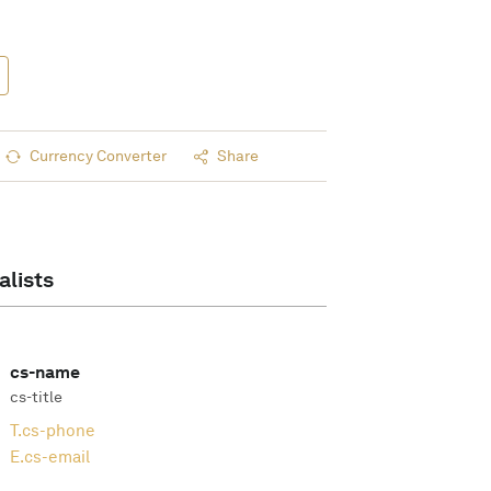
Currency Converter
Share
alists
cs-name
cs-title
T.
cs-phone
E.
cs-email