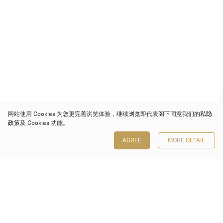
网站使用 Cookies 为您更完善浏览体验，继续浏览即代表阁下同意我们的
私隐
政策
及 Cookies 功能。
AGREE
MORE DETAIL
保利香港拍卖有限公司
香港金钟金钟道 88 号
太古广场 1 座 7 楼 701-708 室
Follow us on