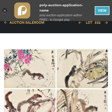
poly-auction-application-
name
VIEW
poly-auction-application-author
FREE - In Google play
AUCTION SALEROOM
LOT
332