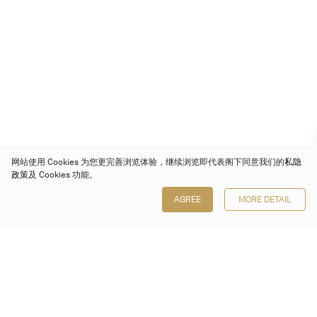
网站使用 Cookies 为您更完善浏览体验，继续浏览即代表阁下同意我们的
私隐
政策
及 Cookies 功能。
AGREE
MORE DETAIL
保利香港拍卖有限公司
香港金钟金钟道 88 号
太古广场 1 座 7 楼 701-708 室
Follow us on