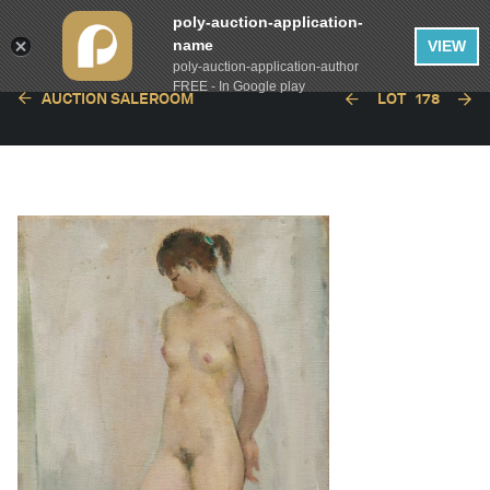
poly-auction-application-
name
VIEW
poly-auction-application-author
FREE - In Google play
AUCTION SALEROOM
LOT
178