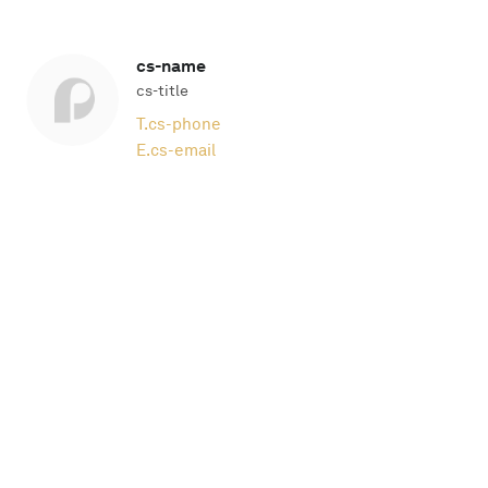
cs-name
cs-title
T.
cs-phone
E.
cs-email