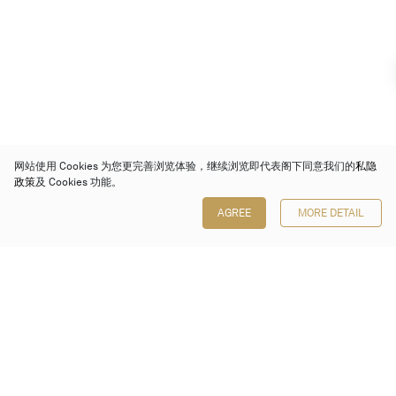
网站使用 Cookies 为您更完善浏览体验，继续浏览即代表阁下同意我们的
私隐
政策
及 Cookies 功能。
AGREE
MORE DETAIL
保利香港拍卖有限公司
香港金钟金钟道 88 号
太古广场 1 座 7 楼 701-708 室
Follow us on