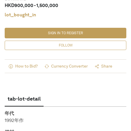
HKD
900,000
-
1,500,000
lot_bought_in
SIGN IN TO REGISTER
FOLLOW
How to Bid?
Currency Converter
Share
tab-lot-detail
年代
1992年作