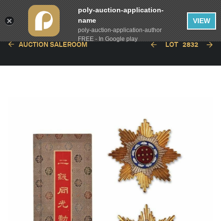
poly-auction-application-
name
VIEW
poly-auction-application-author
FREE - In Google play
AUCTION SALEROOM
LOT
2832