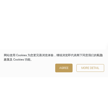
网站使用 Cookies 为您更完善浏览体验，继续浏览即代表阁下同意我们的
私隐
政策
及 Cookies 功能。
AGREE
MORE DETAIL
保利香港拍卖有限公司
香港金钟金钟道 88 号
太古广场 1 座 7 楼 701-708 室
Follow us on