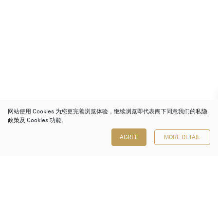
网站使用 Cookies 为您更完善浏览体验，继续浏览即代表阁下同意我们的
私隐
政策
及 Cookies 功能。
AGREE
MORE DETAIL
保利香港拍卖有限公司
香港金钟金钟道 88 号
太古广场 1 座 7 楼 701-708 室
Follow us on