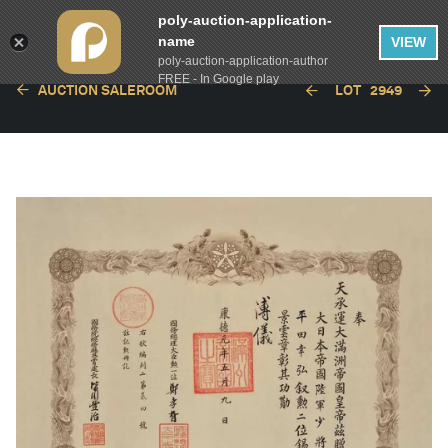
poly-auction-application-
name
VIEW
poly-auction-application-author
FREE - In Google play
AUCTION SALEROOM
LOT
2949