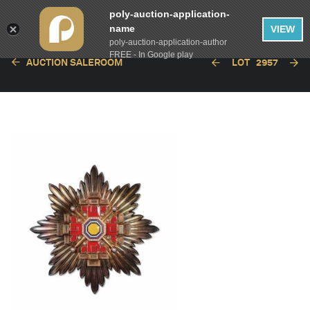
poly-auction-application-
name
VIEW
poly-auction-application-author
FREE - In Google play
AUCTION SALEROOM
LOT
2957