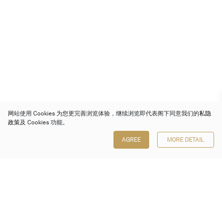
网站使用 Cookies 为您更完善浏览体验，继续浏览即代表阁下同意我们的
私隐
政策
及 Cookies 功能。
AGREE
MORE DETAIL
保利香港拍卖有限公司
香港金钟金钟道 88 号
太古广场 1 座 7 楼 701-708 室
Follow us on