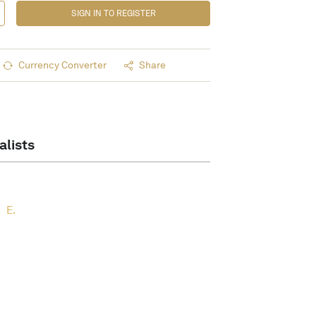
SIGN IN TO REGISTER
Currency Converter
Share
alists
E.