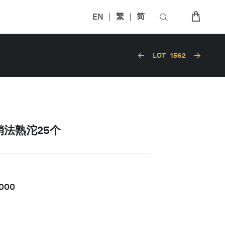
EN
繁
简
LOT
1562
关销法熟沱25个
,000