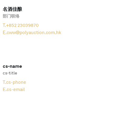
名酒佳酿
部门联络
T.
+852 23039870
E.
cww@polyauction.com.hk
cs-name
cs-title
T.
cs-phone
E.
cs-email