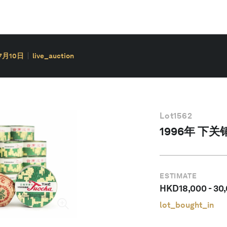
7月10日
live_auction
Lot
1562
1996年 下
ESTIMATE
HKD
18,000
-
30
lot_bought_in