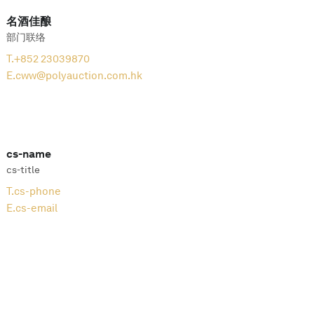
名酒佳酿
部门联络
T.
+852 23039870
E.
cww@polyauction.com.hk
cs-name
cs-title
T.
cs-phone
E.
cs-email