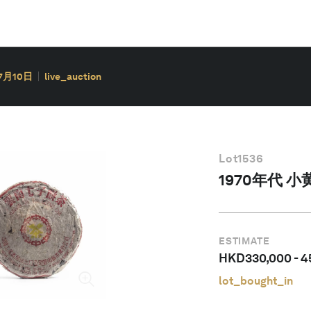
7月10日
live_auction
Lot
1536
1970年代 
ESTIMATE
HKD
330,000
-
4
lot_bought_in