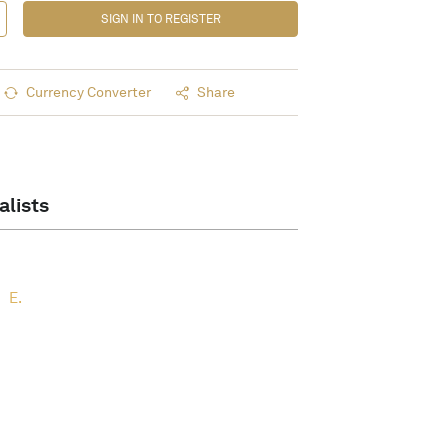
SIGN IN TO REGISTER
Currency Converter
Share
alists
E.