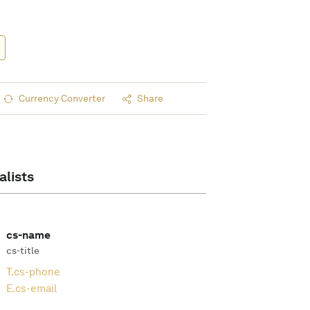
Currency Converter
Share
alists
cs-name
cs-title
T.
cs-phone
E.
cs-email