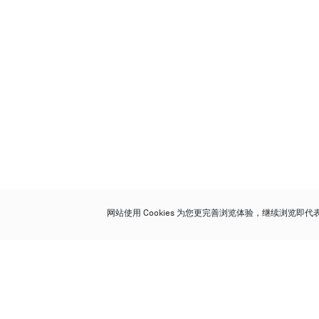
网站使用 Cookies 为您更完善浏览体验，继续浏览即
保利香港拍卖有限公司
香港金钟金钟道 88 号
太古广场 1 座 7 楼 701-708 室
Follow us on