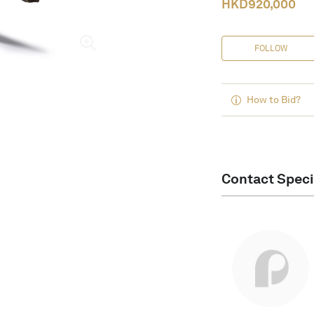
HKD
920,000
FOLLOW
How to Bid?
Contact Speci