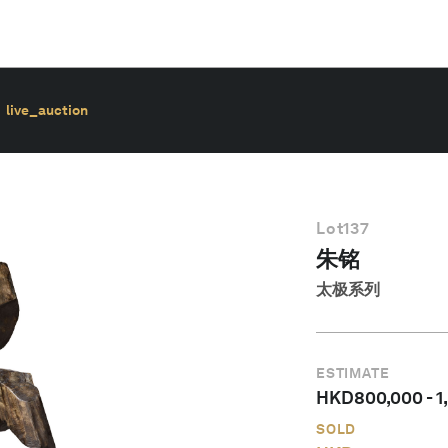
live_auction
Lot
137
朱铭
太极系列
ESTIMATE
HKD
800,000
-
1
SOLD