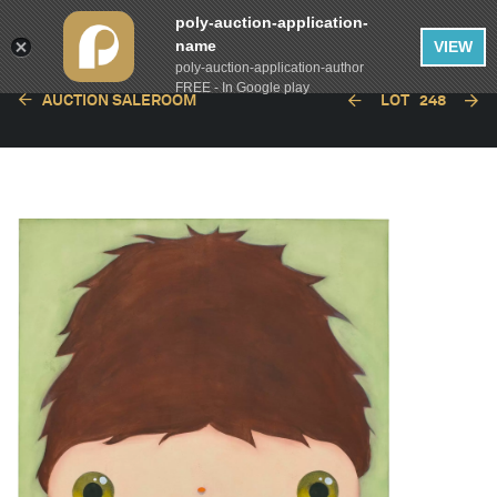
poly-auction-application-
name
VIEW
poly-auction-application-author
FREE - In Google play
AUCTION SALEROOM
LOT
248