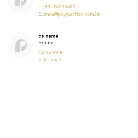
T.
+852 23039880
E.
cmca@polyauction.com.hk
cs-name
cs-title
T.
cs-phone
E.
cs-email