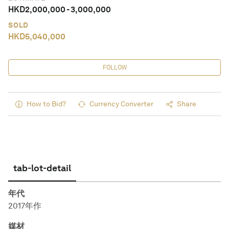
HKD
2,000,000
-
3,000,000
SOLD
HKD
5,040,000
FOLLOW
How to Bid?
Currency Converter
Share
tab-lot-detail
年代
2017年作
媒材