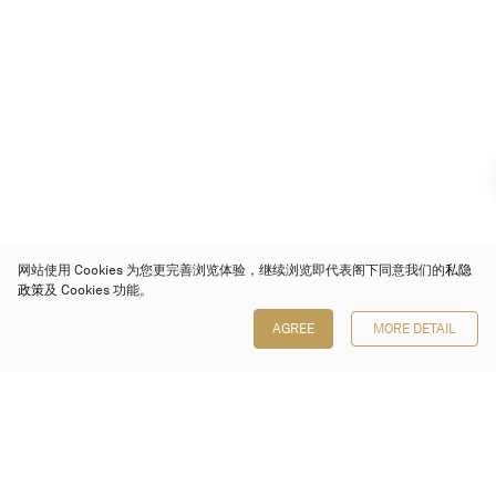
网站使用 Cookies 为您更完善浏览体验，继续浏览即代表阁下同意我们的
私隐
政策
及 Cookies 功能。
AGREE
MORE DETAIL
保利香港拍卖有限公司
香港金钟金钟道 88 号
太古广场 1 座 7 楼 701-708 室
Follow us on