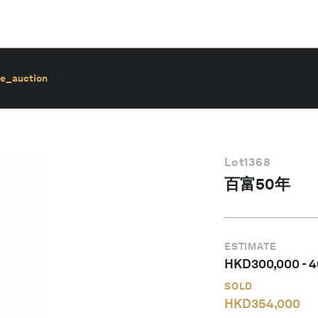
ve_auction
Lot
1368
百富50年
ESTIMATE
HKD
300,000
-
4
SOLD
HKD
354,000