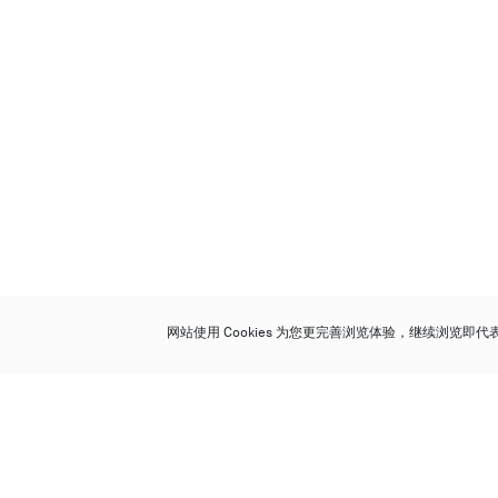
网站使用 Cookies 为您更完善浏览体验，继续浏览即
保利香港拍卖有限公司
香港金钟金钟道 88 号
太古广场 1 座 7 楼 701-708 室
Follow us on