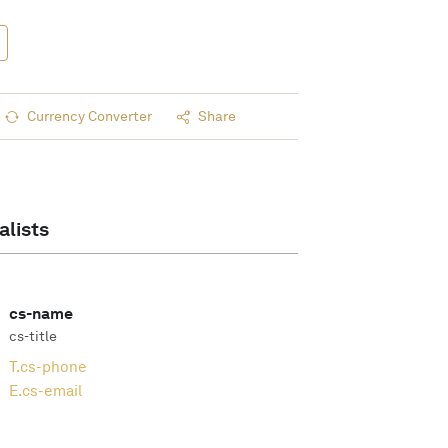
Currency Converter
Share
alists
cs-name
cs-title
T.
cs-phone
E.
cs-email