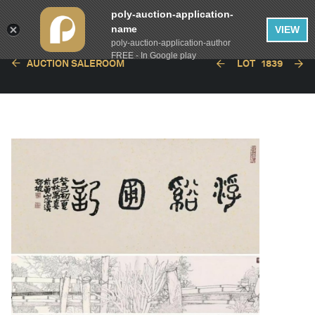
poly-auction-application-
name
VIEW
poly-auction-application-author
FREE - In Google play
AUCTION SALEROOM
LOT
1839