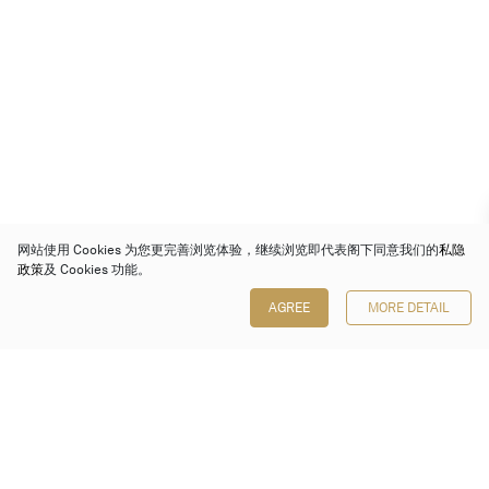
网站使用 Cookies 为您更完善浏览体验，继续浏览即代表阁下同意我们的
私隐
政策
及 Cookies 功能。
AGREE
MORE DETAIL
保利香港拍卖有限公司
香港金钟金钟道 88 号
太古广场 1 座 7 楼 701-708 室
Follow us on