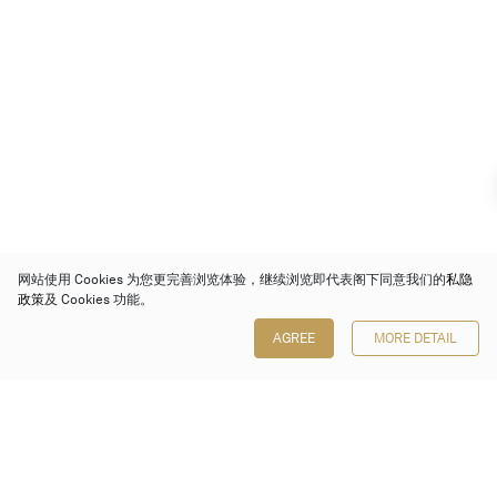
网站使用 Cookies 为您更完善浏览体验，继续浏览即代表阁下同意我们的
私隐
政策
及 Cookies 功能。
AGREE
MORE DETAIL
保利香港拍卖有限公司
香港金钟金钟道 88 号
太古广场 1 座 7 楼 701-708 室
Follow us on