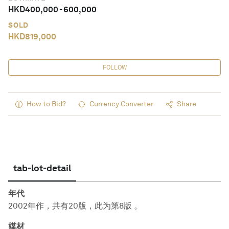
HKD
400,000
-
600,000
SOLD
HKD
819,000
FOLLOW
How to Bid?
Currency Converter
Share
tab-lot-detail
年代
2002年作，共有20版，此为第8版 。
媒材