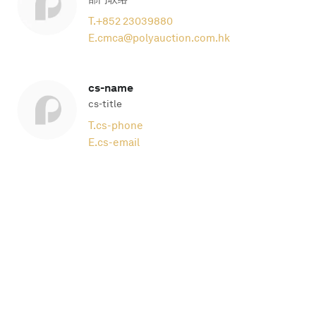
T.
+852 23039880
E.
cmca@polyauction.com.hk
cs-name
cs-title
T.
cs-phone
E.
cs-email