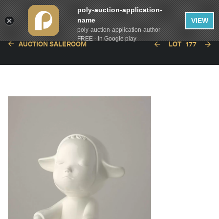
poly-auction-application-
name
VIEW
poly-auction-application-author
FREE - In Google play
AUCTION SALEROOM
LOT
177