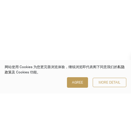
网站使用 Cookies 为您更完善浏览体验，继续浏览即代表阁下同意我们的
私隐
政策
及 Cookies 功能。
AGREE
MORE DETAIL
保利香港拍卖有限公司
香港金钟金钟道 88 号
太古广场 1 座 7 楼 701-708 室
Follow us on