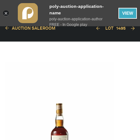
poly-auction-application-
name
VIEW
poly-auction-application-author
FREE - In Google play
AUCTION SALEROOM
LOT
1495