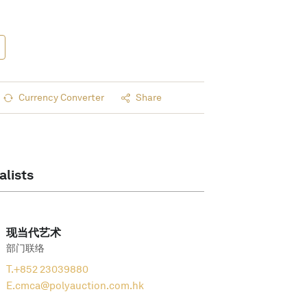
Currency Converter
Share
alists
现当代艺术
部门联络
T.
+852 23039880
E.
cmca@polyauction.com.hk