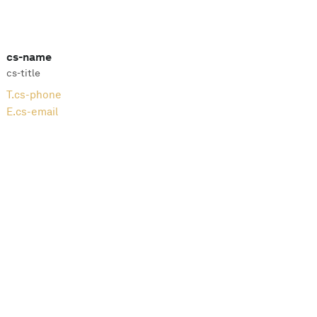
cs-name
cs-title
T.
cs-phone
E.
cs-email