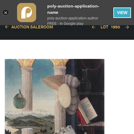
poly-auction-application-
name
VIEW
poly-auction-application-author
FREE - In Google play
AUCTION SALEROOM
LOT
1950