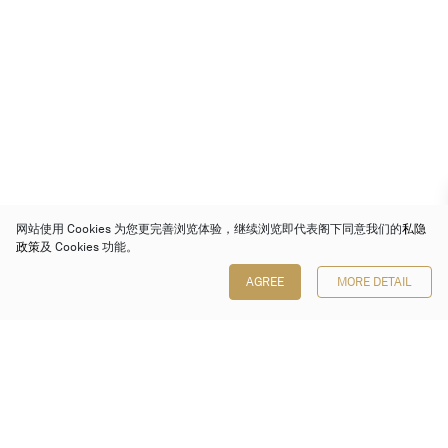
网站使用 Cookies 为您更完善浏览体验，继续浏览即代表阁下同意我们的
私隐
政策
及 Cookies 功能。
AGREE
MORE DETAIL
保利香港拍卖有限公司
香港金钟金钟道 88 号
太古广场 1 座 7 楼 701-708 室
Follow us on