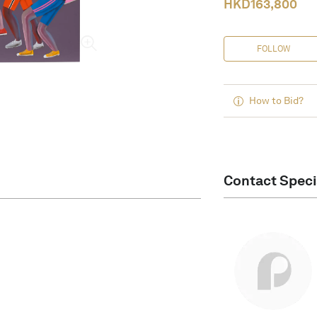
HKD
163,800
FOLLOW
How to Bid?
Contact Speci