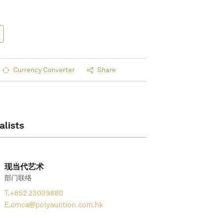
Currency Converter
Share
alists
现当代艺术
部门联络
T.
+852 23039880
E.
cmca@polyauction.com.hk