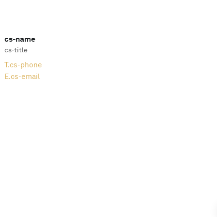
cs-name
cs-title
T.
cs-phone
E.
cs-email