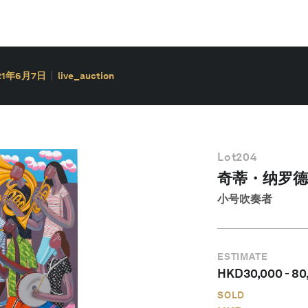
21年6月7日
live_auction
Lot
204
奇蒂・纳罗德
小号吹奏者
ESTIMATE
HKD
30,000
-
80
SOLD