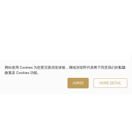
网站使用 Cookies 为您更完善浏览体验，继续浏览即代表阁下同意我们的
私隐
政策
及 Cookies 功能。
AGREE
MORE DETAIL
保利香港拍卖有限公司
香港金钟金钟道 88 号
太古广场 1 座 7 楼 701-708 室
Follow us on