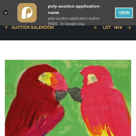
poly-auction-application-
name
VIEW
poly-auction-application-author
FREE - In Google play
AUCTION SALEROOM
LOT
1819