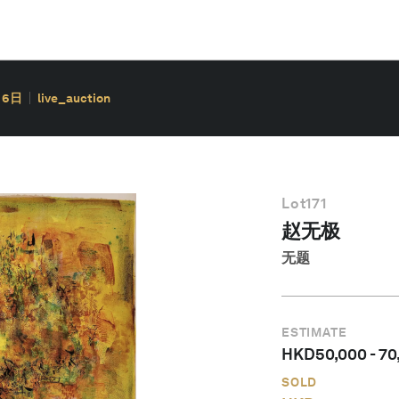
月6日
live_auction
Lot
171
赵无极
无题
ESTIMATE
HKD
50,000
-
70
SOLD