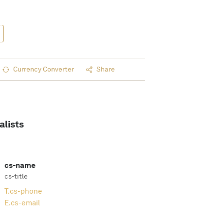
Currency Converter
Share
alists
cs-name
cs-title
T.
cs-phone
E.
cs-email