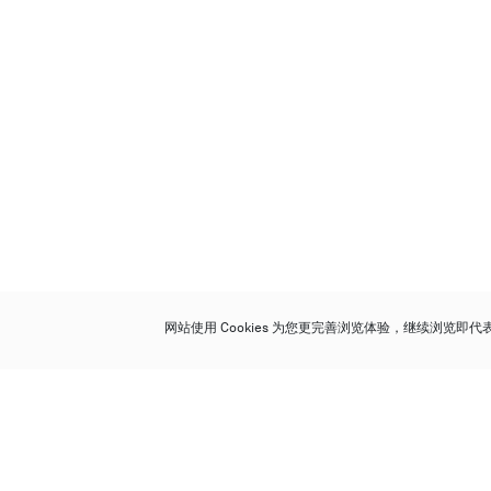
网站使用 Cookies 为您更完善浏览体验，继续浏览即
保利香港拍卖有限公司
香港金钟金钟道 88 号
太古广场 1 座 7 楼 701-708 室
Follow us on