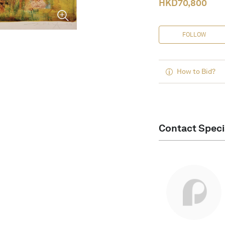
HKD
70,800
FOLLOW
How to Bid?
Contact Speci