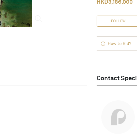
HKD
3,186,000
FOLLOW
How to Bid?
Contact Speci