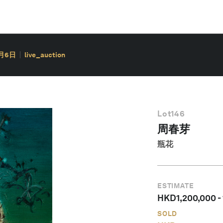
0月6日
live_auction
Lot
146
周春芽
瓶花
ESTIMATE
HKD
1,200,000
-
SOLD