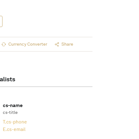
Currency Converter
Share
alists
cs-name
cs-title
T.
cs-phone
E.
cs-email