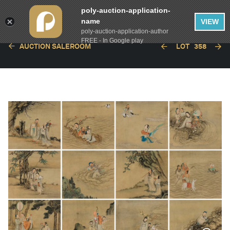
poly-auction-application-
name
VIEW
poly-auction-application-author
FREE - In Google play
AUCTION SALEROOM
LOT
358