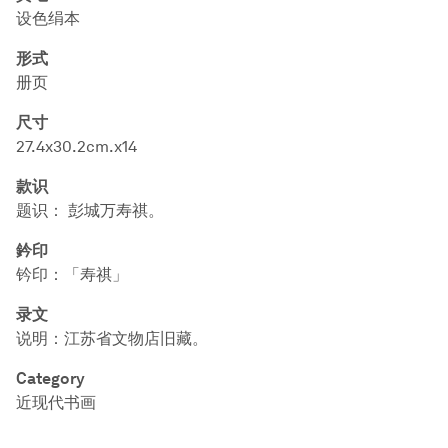
设色绢本
形式
册页
尺寸
27.4x30.2cm.x14
款识
题识： 彭城万寿祺。
鈐印
钤印：「寿祺」
录文
说明：江苏省文物店旧藏。
Category
近现代书画