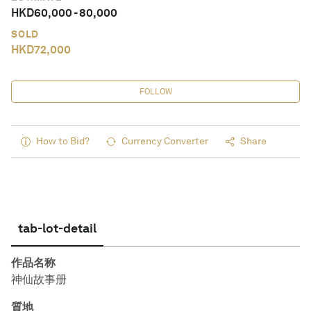
HKD
60,000
-
80,000
SOLD
HKD
72,000
FOLLOW
How to Bid?
Currency Converter
Share
tab-lot-detail
作品名称
神仙故事册
質地