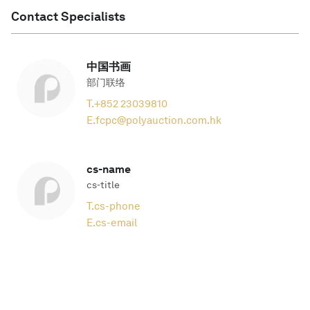
Contact Specialists
中国书画
部门联络
T.
+852 23039810
E.
fcpc@polyauction.com.hk
cs-name
cs-title
T.
cs-phone
E.
cs-email