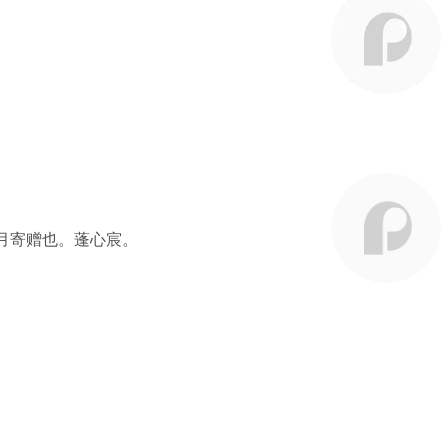
月寄赠也。蓬心宸。