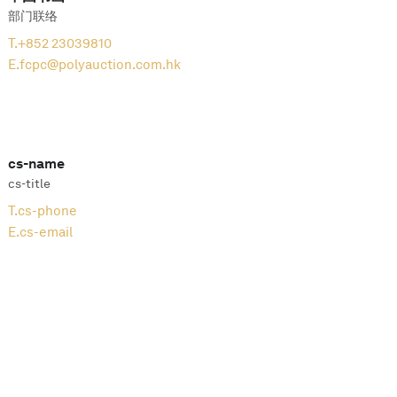
部门联络
T.
+852 23039810
E.
fcpc@polyauction.com.hk
cs-name
cs-title
T.
cs-phone
E.
cs-email