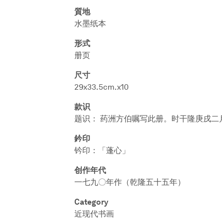
質地
水墨纸本
形式
册页
尺寸
29x33.5cm.x10
款识
题识： 药洲方伯嘱写此册。时干隆庚戌二
鈐印
钤印：「蓬心」
创作年代
一七九〇年作（乾隆五十五年）
Category
近现代书画