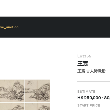
ive_auction
Lot
355
王宸
王宸 古人诗意册
ESTIMATE
HKD
50,000
-
80
START PRICE