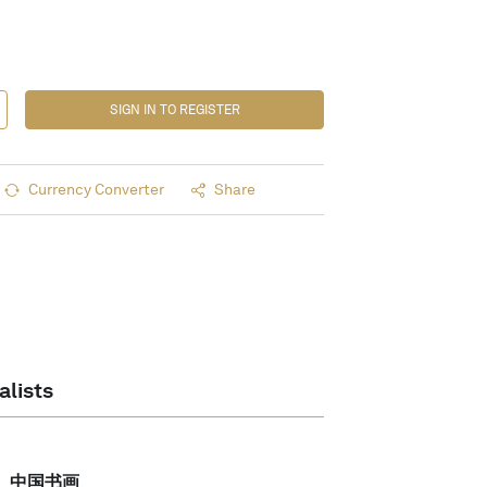
SIGN IN TO REGISTER
Currency Converter
Share
alists
中国书画