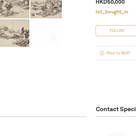
HKD
50,000
lot_bought_in
FOLLOW
How to Bid?
Contact Speci