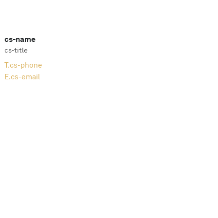
cs-name
cs-title
T.
cs-phone
E.
cs-email