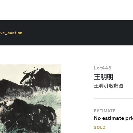
ive_auction
Lot
448
王明明
王明明 牧归图
ESTIMATE
No estimate pri
SOLD