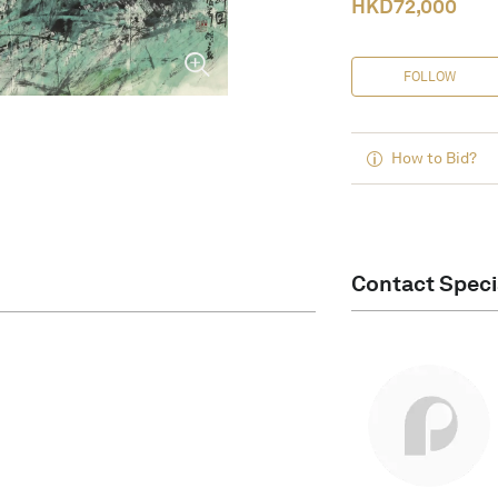
HKD
72,000
FOLLOW
How to Bid?
Contact Speci