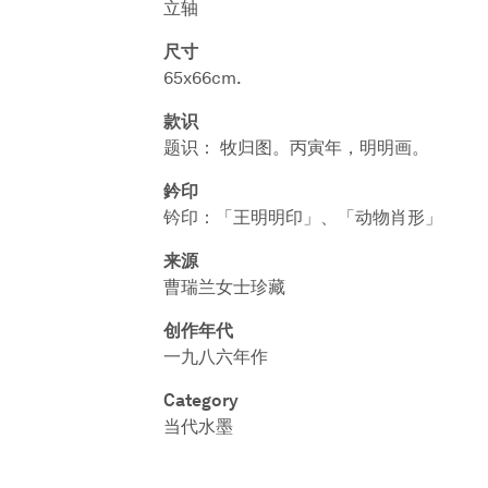
立轴
尺寸
65x66cm.
款识
题识： 牧归图。丙寅年，明明画。
鈐印
钤印：「王明明印」、「动物肖形」
来源
曹瑞兰女士珍藏
创作年代
一九八六年作
Category
当代水墨