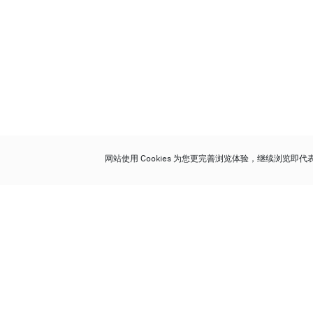
网站使用 Cookies 为您更完善浏览体验，继续浏览即
保利香港拍卖有限公司
香港金钟金钟道 88 号
太古广场 1 座 7 楼 701-708 室
Follow us on