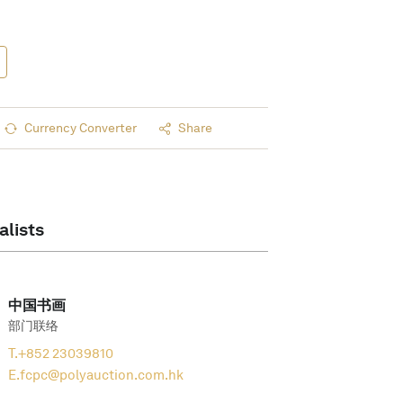
Currency Converter
Share
alists
中国书画
部门联络
T.
+852 23039810
E.
fcpc@polyauction.com.hk