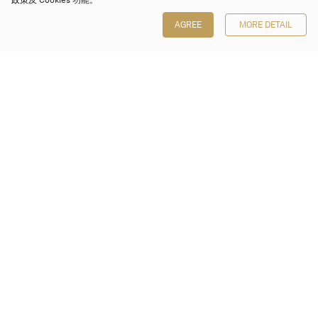
政策
及 Cookies 功能。
AGREE
MORE DETAIL
保利香港拍卖有限公司
香港金钟金钟道 88 号
太古广场 1 座 7 楼 701-708 室
Follow us on