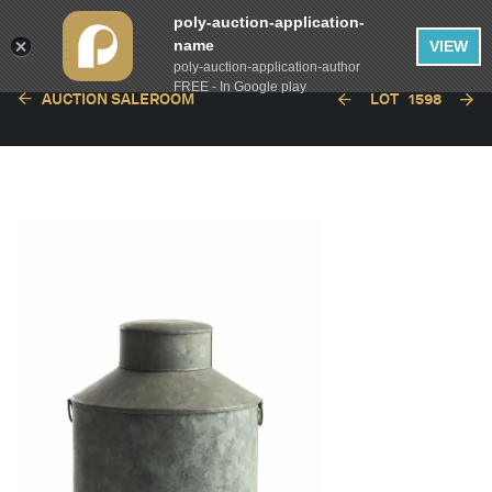
poly-auction-application-
name
VIEW
poly-auction-application-author
FREE - In Google play
AUCTION SALEROOM
LOT
1598