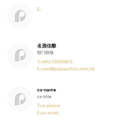
E.
名酒佳酿
部门联络
T.
+852 23039870
E.
cww@polyauction.com.hk
cs-name
cs-title
T.
cs-phone
E.
cs-email