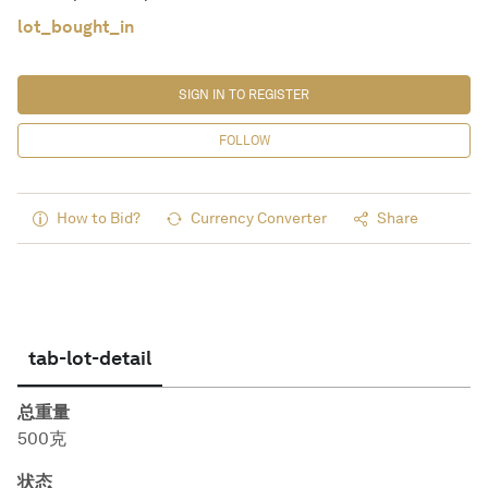
lot_bought_in
SIGN IN TO REGISTER
FOLLOW
How to Bid?
Currency Converter
Share
tab-lot-detail
总重量
500克
状态