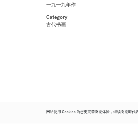
一九一九年作
Category
古代书画
网站使用 Cookies 为您更完善浏览体验，继续浏览即
保利香港拍卖有限公司
香港金钟金钟道 88 号
太古广场 1 座 7 楼 701-708 室