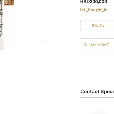
HKD
300,000
lot_bought_in
FOLLOW
How to Bid?
Contact Speci