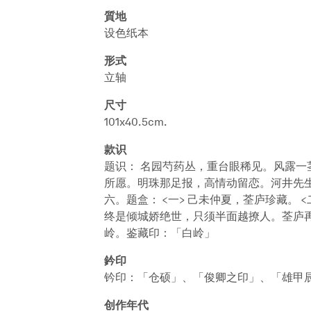
質地
设色纸本
形式
立轴
尺寸
101x40.5cm.
款识
题识： 名园芍药丛，重台眼稀见。风露一
所愿。明珠那足报，高情动留恋。河井先
六。题盒： <一> 己未仲夏，荃庐珍藏。 
终是倾城娇绝世，只须半面越撩人。荃庐再
岭。鉴藏印：「白岭」
鈐印
钤印：「仓硕」、「俊卿之印」、「雄甲
创作年代