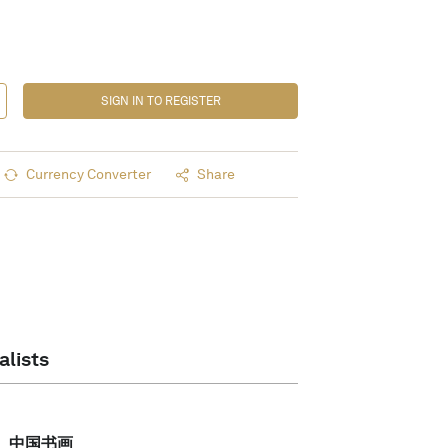
SIGN IN TO REGISTER
Currency Converter
Share
alists
中国书画