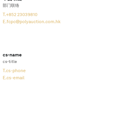
部门联络
T.
+852 23039810
E.
fcpc@polyauction.com.hk
cs-name
cs-title
T.
cs-phone
E.
cs-email