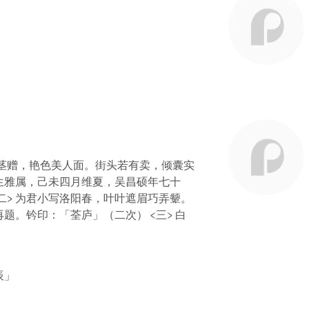
茎赠，艳色美人面。街头若有卖，倾囊实
生雅属，己未四月维夏，吴昌硕年七十
<二> 为君小写洛阳春，叶叶遮眉巧弄颦。
题。钤印：「荃庐」（二次） <三> 白
辰」