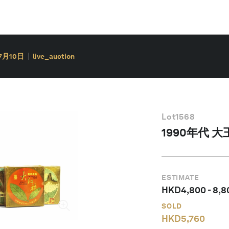
7月10日
live_auction
Lot
1568
1990年代 
ESTIMATE
HKD
4,800
-
8,8
SOLD
HKD
5,760