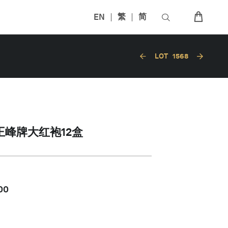
EN
繁
简
LOT
1568
大王峰牌大红袍12盒
00