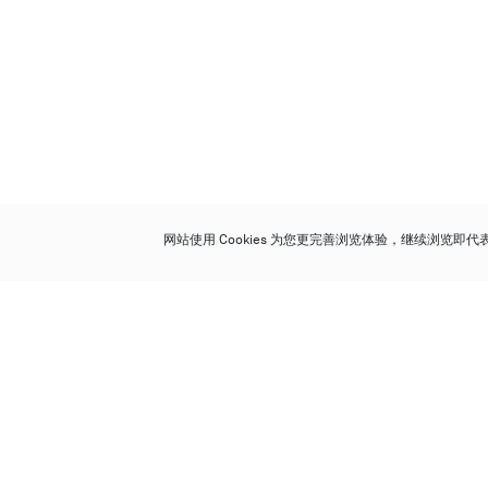
网站使用 Cookies 为您更完善浏览体验，继续浏览即
保利香港拍卖有限公司
香港金钟金钟道 88 号
太古广场 1 座 7 楼 701-708 室
Follow us on