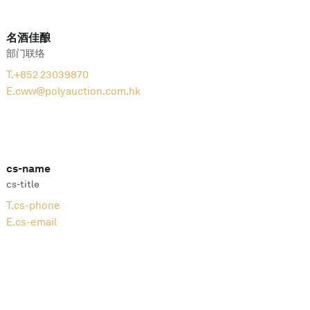
名酒佳酿
部门联络
T.
+852 23039870
E.
cww@polyauction.com.hk
cs-name
cs-title
T.
cs-phone
E.
cs-email