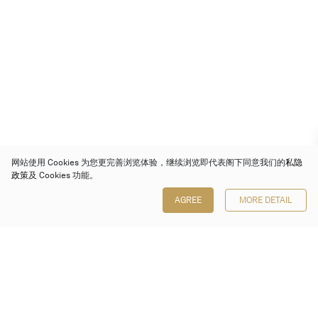
网站使用 Cookies 为您更完善浏览体验，继续浏览即代表阁下同意我们的
私隐
政策
及 Cookies 功能。
AGREE
MORE DETAIL
保利香港拍卖有限公司
香港金钟金钟道 88 号
太古广场 1 座 7 楼 701-708 室
Follow us on