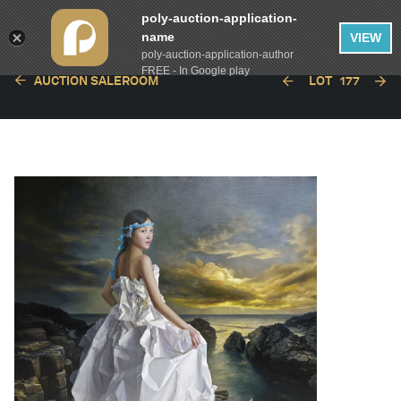
poly-auction-application-
name
VIEW
poly-auction-application-author
FREE - In Google play
AUCTION SALEROOM
LOT
177