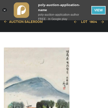
poly-auction-application-
name
VIEW
poly-auction-application-author
FREE - In Google play
AUCTION SALEROOM
LOT
1804