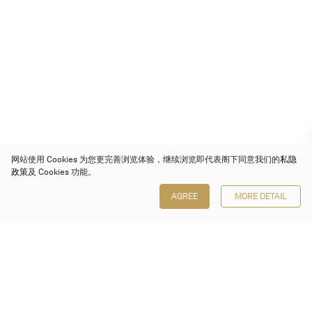
网站使用 Cookies 为您更完善浏览体验，继续浏览即代表阁下同意我们的
私隐
政策
及 Cookies 功能。
AGREE
MORE DETAIL
保利香港拍卖有限公司
香港金钟金钟道 88 号
太古广场 1 座 7 楼 701-708 室
Follow us on