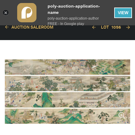
poly-auction-application-
name
VIEW
poly-auction-application-author
FREE - In Google play
AUCTION SALEROOM
LOT
1056