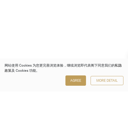
网站使用 Cookies 为您更完善浏览体验，继续浏览即代表阁下同意我们的
私隐
政策
及 Cookies 功能。
AGREE
MORE DETAIL
保利香港拍卖有限公司
香港金钟金钟道 88 号
太古广场 1 座 7 楼 701-708 室
Follow us on