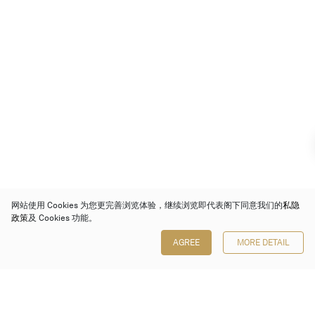
网站使用 Cookies 为您更完善浏览体验，继续浏览即代表阁下同意我们的
私隐
政策
及 Cookies 功能。
AGREE
MORE DETAIL
保利香港拍卖有限公司
香港金钟金钟道 88 号
太古广场 1 座 7 楼 701-708 室