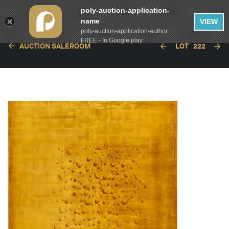
poly-auction-application-
name
VIEW
poly-auction-application-author
FREE - In Google play
AUCTION SALEROOM
LOT
222