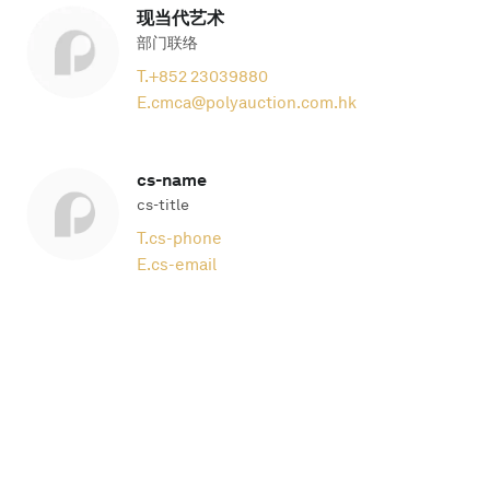
现当代艺术
部门联络
T.
+852 23039880
E.
cmca@polyauction.com.hk
cs-name
cs-title
T.
cs-phone
E.
cs-email