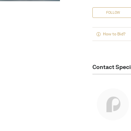
FOLLOW
How to Bid?
Contact Speci