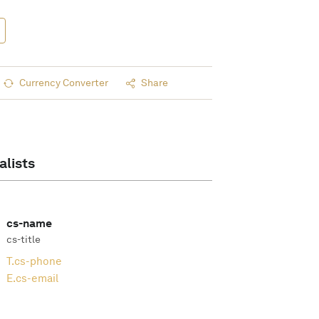
Currency Converter
Share
alists
cs-name
cs-title
T.
cs-phone
E.
cs-email