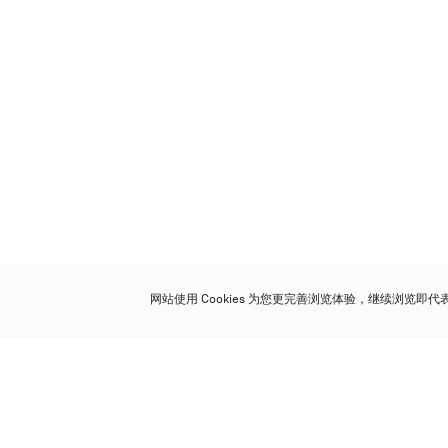
网站使用 Cookies 为您更完善浏览体验，继续浏览即
保利香港拍卖有限公司
香港金钟金钟道 88 号
太古广场 1 座 7 楼 701-708 室
Follow us on