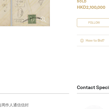
SOLD
HKD
2,100,000
FOLLOW
How to Bid?
Contact Speci
与周作人通信信封