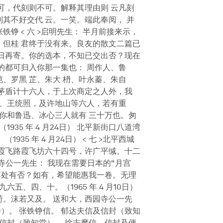
可，代刻则不可。解释其理由则 云凡刻
其不好交代 云。一笑。端此奉阅， 并
铮 < 六 >启明先生： 半月前接来示，
但桂 君终于没有来。良友的散文二篇已
日再寄。你的选本，不知已交出否？现在
的都可归入你那一集也： 周作人、鲁
、罗黑 芷、朱大 枬、叶永蓁、朱自
茅盾计十六人，于上次商定之人外，我
铎、王统照，及许地山等六人，若有重
因你和鲁迅、冰心三人就有 三十万也。匆
935 年 4 月24日） 北平新街口八道湾
35 年 4 月24日） < 七 >北平西城
霞飞路霞飞坊六十四号，许广平缄。十二
 >西园寺公一先生： 我现在需要日本的“月宫
尊处有否？如有，希望能惠我一卷。无理
五、四、十。（1965 年 4 月10日）
。沫若又及。 送和大，西园寺公一先
寺）。 张铁铮信。 郁达夫信及信封（致知
及信封（致知堂）。 徐志摩信、信封及便