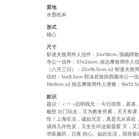
質地
水墨纸本
形式
镜心
尺寸
郁達夫致周作人信件：24×18cm. 張鐵錚致
寺公一信件：37×24cm. 徐志摩致周作人信件
（八月三日）：25×16.5cm.×2 郁達夫致周
信封：14x9.5cm 郭沫若致與西園寺公一信
19x9cm.x2 徐志摩致周作人便條：16x12.5
款识
题识： < 一 >启明我兄： 今日得简，
极想 出门玩去，又为教务所累，天天有课
怅！上海生活，诚如兄言，真是无从喜欢，
成得几许性灵，又生生叫这烦嚣窒 灭，又
求医服药，日夜 担心。如此生活，焉得着