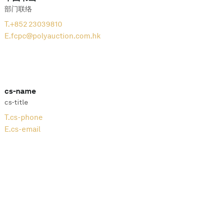
部门联络
T.
+852 23039810
E.
fcpc@polyauction.com.hk
cs-name
cs-title
T.
cs-phone
E.
cs-email