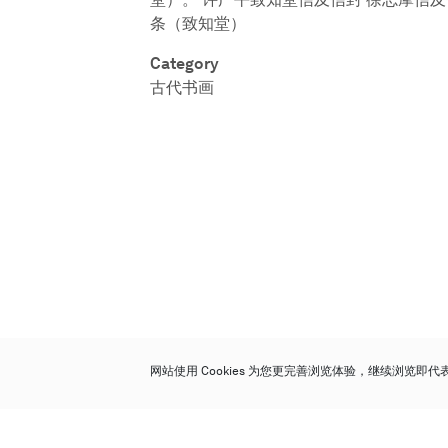
条（致知堂）
Category
古代书画
网站使用 Cookies 为您更完善浏览体验，继续浏览即
保利香港拍卖有限公司
香港金钟金钟道 88 号
太古广场 1 座 7 楼 701-708 室