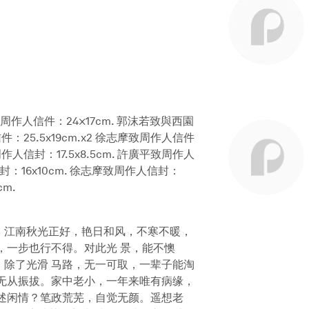
周作人信件：24×17cm. 郭沫若致與西園
：25.5x19cm.x2 徐志摩致周作人信件
作人信封：17.5x8.5cm. 許廣平致周作人
封：16x10cm. 徐志摩致周作人信封：
cm.
甚喜。江南秋光正好，艳日和风，不寒不暖，
，一步也行不得。对此光 景，能不懊
除了光滑 马路，无一可取，一辈子能淘
无从振拔。家中老小，一年来唯有病缘，
述闲情？笔政荒芜，自觉无颜。遥想老