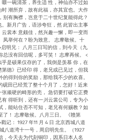
啜一碗清茶，养生适 性，神仙亦不过如
时 潮所弃，故有此福，亦其宜也。大作
，别有胸襟，岂意于二十世纪复能得此？
。新月广告，语涉夸狂，然 此皆出主事
。云裳本 意颇佳，然兴趣一懈，即一变而
。凤举何在？盼为致意。 志摩敬候。十
< 二 >启明兄： 八月三日写的信，到今天（九
总没有回信呢，多可笑！ 志摩再候。 <
似乎是硕果仅存的了，我倒是羡慕 你，在
第德》已经印 得，老兄或已见过，但我
外的得到你的奖励，那给我不少的欢喜。
我的砚田已经荒了整十个月了，怎好！近来
张顽硬的畸形的壳， 急切要打破它正费
有 得听到，还有一爿云裳公司，专为小
试，能站住否不可知，老兄有何赐教？如
至了！ 志摩敬候。八月三日。 《赣第
>戳记： 1927 年11 月 4 日 北京西城八道
城八道湾十一号，周启明先生。（1927
收到来信，今天去为代刻铜印，因系日本人名