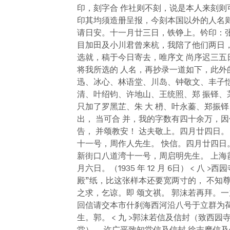
印，刻字合 作社则不刻，说是本人来刻则
印其均须造册呈报，今刻本国以外的人名则
请日安。十一月廿三日，铁铮上。钤印：张铁
目加田及小川君曾来杭，我陪了他们两日，
选就，稿于今日寄去，唯序文 尚序迟三五
将我所选的 人名，再抄录一道如下，此外
迅、冰心、林语堂、川岛、钟敬文、丰子恺
清、叶绍钧、许地山、王统照、郑 振铎、
只加了罗黑芷、朱 大 枬、叶永蓁、郑振
出， 当可合 并，我的字数有四十余万，
告， 并颂教安！ 达夫敬上。四月廿四日。（1
十一号，周作人先生。 快信。四月廿四日。（19
新街口八道湾十一号，周启明先生。 上海
月六日。（1935 年 12 月 6日） < 八
殿”纸，比这张样本还要宽两寸的， 不知
之求，乞谅。即 颂文祺。 郭沫若再拜。一九六
回信请交本市什刹海西河沿八号于立群为荷
生。郭。 < 九 >郭沫若信及信封（致西园
堂）。 许广平致知堂信及信封 徐志摩信