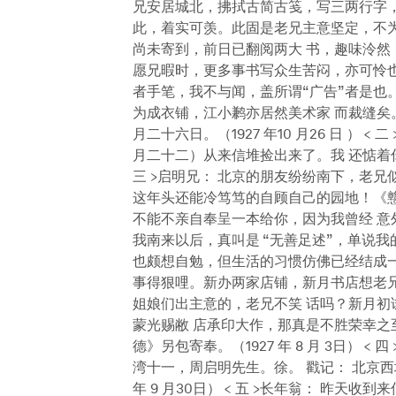
兄安居城北，拂拭古简古笺，写三两行字，
此，着实可羡。此固是老兄主意坚定，不为
尚未寄到，前日已翻阅两大 书，趣味泠然
愿兄暇时，更多事书写众生苦闷，亦可怜也
者手笔，我不与闻，盖所谓“广告”者是也
为成衣铺，江小鹣亦居然美术家 而裁缝矣
月二十六日。（1927 年10 月26 日 ） 
月二十二）从来信堆捡出来了。我 还惦着你
三 >启明兄： 北京的朋友纷纷南下，老兄
这年头还能冷笃笃的自顾自己的园地！《戆
不能不亲自奉呈一本给你，因为我曾经 意
我南来以后，真叫是 “无善足述”，单说
也颇想自勉，但生活的习惯仿佛已经结成一
事得狠哩。新办两家店铺，新月书店想老兄
姐娘们出主意的，老兄不笑 话吗？新月初
蒙光赐敝 店承印大作，那真是不胜荣幸之
德》另包寄奉。（1927 年 8 月 3日） < 四 
湾十一，周启明先生。徐。 戳记： 北京西
年 9 月30日） < 五 >长年翁： 昨天