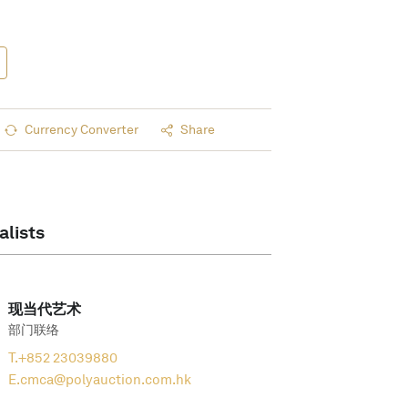
Currency Converter
Share
alists
现当代艺术
部门联络
T.
+852 23039880
E.
cmca@polyauction.com.hk