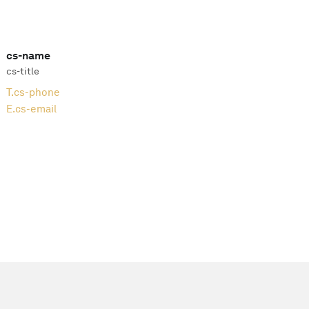
cs-name
cs-title
T.
cs-phone
E.
cs-email