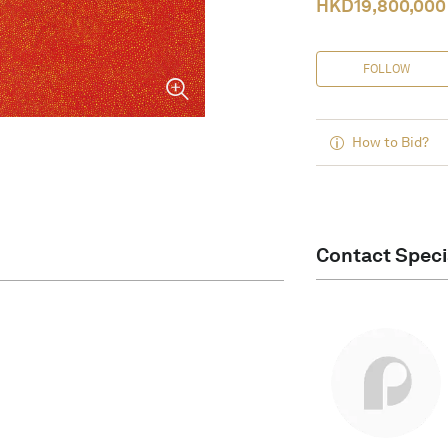
HKD
19,800,000
FOLLOW
How to Bid?
Contact Speci