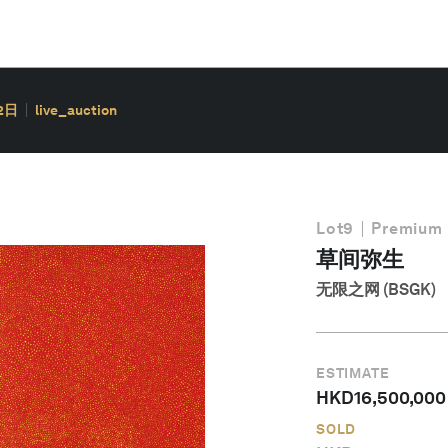
2日
live_auction
Lot
9
Premium 
草间弥生
无限之网 (BSGK)
ESTIMATE
HKD
16,500,000
SOLD