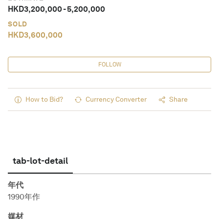
HKD
3,200,000
-
5,200,000
SOLD
HKD
3,600,000
FOLLOW
How to Bid?
Currency Converter
Share
tab-lot-detail
年代
1990年作
媒材