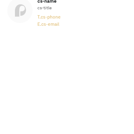
cs-name
cs-title
T.
cs-phone
E.
cs-email