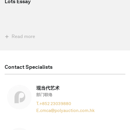
Lots Essay
Read more
Contact Specialists
现当代艺术
部门联络
T.
+852 23039880
E.
cmca@polyauction.com.hk