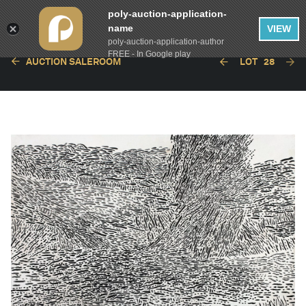
poly-auction-application-
name
VIEW
poly-auction-application-author
FREE - In Google play
AUCTION SALEROOM
LOT
28