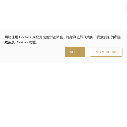
网站使用 Cookies 为您更完善浏览体验，继续浏览即代表阁下同意我们的
私隐
政策
及 Cookies 功能。
AGREE
MORE DETAIL
保利香港拍卖有限公司
香港金钟金钟道 88 号
太古广场 1 座 7 楼 701-708 室
Follow us on