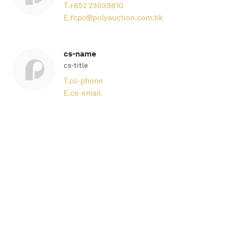
T.
+852 23039810
E.
fcpc@polyauction.com.hk
cs-name
cs-title
T.
cs-phone
E.
cs-email