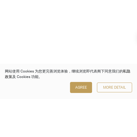
网站使用 Cookies 为您更完善浏览体验，继续浏览即代表阁下同意我们的
私隐
政策
及 Cookies 功能。
AGREE
MORE DETAIL
保利香港拍卖有限公司
香港金钟金钟道 88 号
太古广场 1 座 7 楼 701-708 室
Follow us on