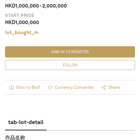
HKD
1,000,000
-
2,000,000
START PRICE
HKD
1,000,000
lot_bought_in
SIGN IN TO REGISTER
FOLLOW
How to Bid?
Currency Converter
Share
tab-lot-detail
作品名称