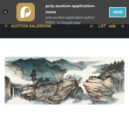
poly-auction-application-
name
VIEW
poly-auction-application-author
FREE - In Google play
AUCTION SALEROOM
LOT
426