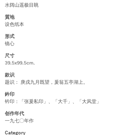
水阔山遥极目眺
質地
设色纸本
形式
镜心
尺寸
39.5x99.5cm.
款识
题识： 庚戌九月既望，爰翁五亭湖上。
鈐印
钤印：「张爰私印」、「大千」、「大风堂」
创作年代
一九七〇年作
Category