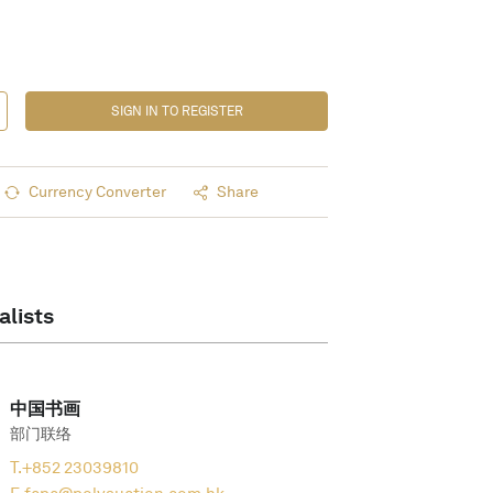
SIGN IN TO REGISTER
Currency Converter
Share
alists
中国书画
部门联络
T.
+852 23039810