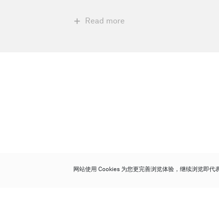
Read more
网站使用 Cookies 为您更完善浏览体验，继续浏览即
保利香港拍卖有限公司
香港金钟金钟道 88 号
太古广场 1 座 7 楼 701-708 室