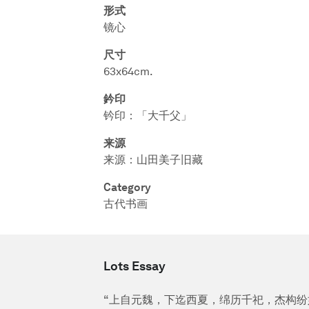
形式
镜心
尺寸
63x64cm.
鈐印
钤印：「大千父」
来源
来源：山田美子旧藏
Category
古代书画
Lots Essay
“上自元魏，下迄西夏，绵历千祀，杰构