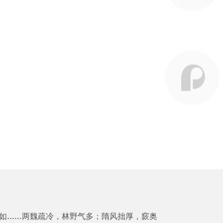
纷如……两魏疏冷，林野气多；隋风拙厚，窾奥