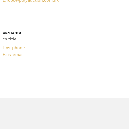
E.
fcpc@polyauction.com.hk
cs-name
cs-title
T.
cs-phone
E.
cs-email