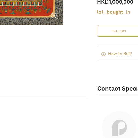
HKD
1,000,000
lot_bought_in
FOLLOW
How to Bid?
Contact Speci