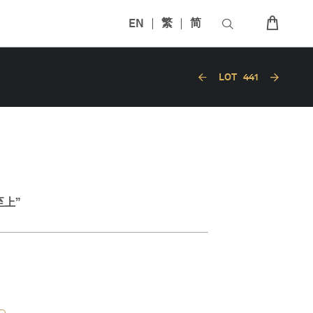
EN
繁
简
LOT
441
至上”