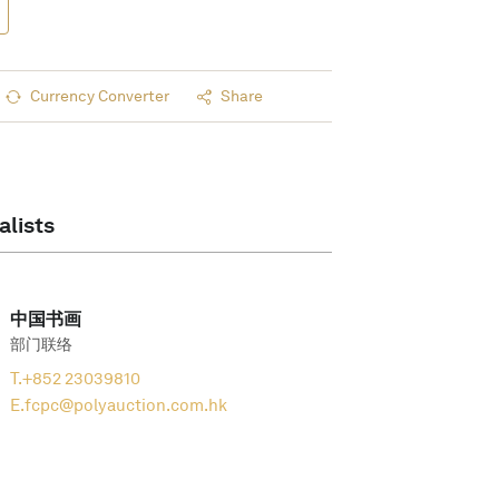
Currency Converter
Share
alists
中国书画
部门联络
T.
+852 23039810
E.
fcpc@polyauction.com.hk