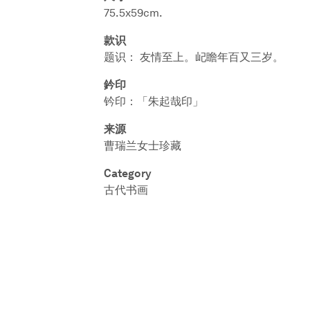
75.5x59cm.
款识
题识： 友情至上。屺瞻年百又三岁。
鈐印
钤印：「朱起哉印」
来源
曹瑞兰女士珍藏
Category
古代书画