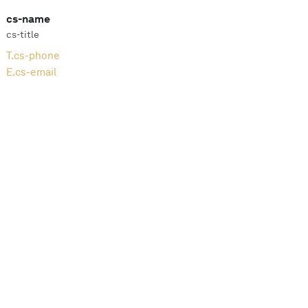
cs-name
cs-title
T.
cs-phone
E.
cs-email