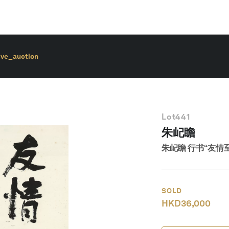
ive_auction
Lot
441
朱屺瞻
朱屺瞻 行书“友情
SOLD
HKD
36,000