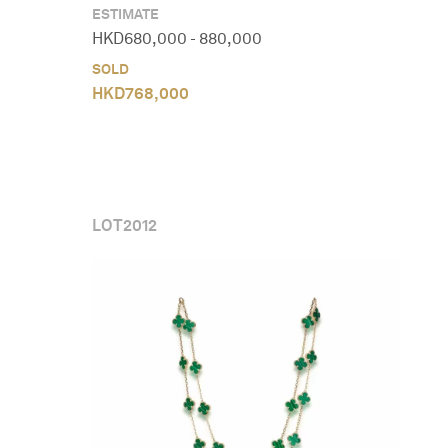
ESTIMATE
HKD
680,000
-
880,000
SOLD
HKD
768,000
LOT
2012