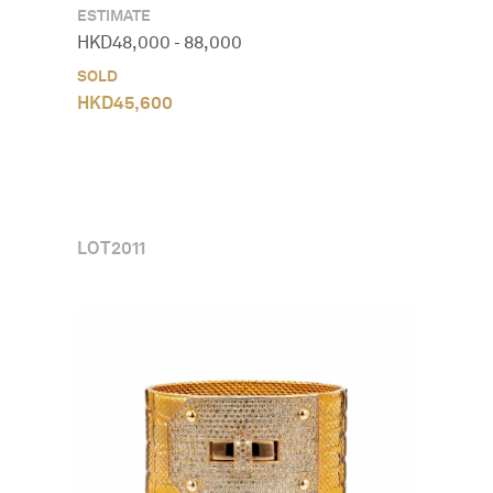
ESTIMATE
HKD
48,000
-
88,000
SOLD
HKD
45,600
LOT
2011