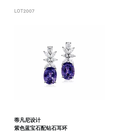
LOT
2007
蒂凡尼设计 

紫色蓝宝石配钻石耳环