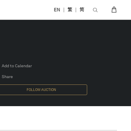
EN
繁
简
Add to Calendar
Share
FOLLOW AUCTION