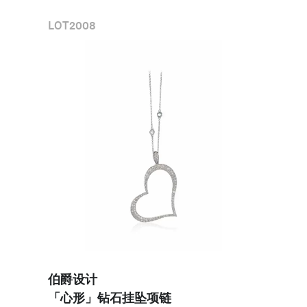
LOT
2008
伯爵设计 

「心形」钻石挂坠项链