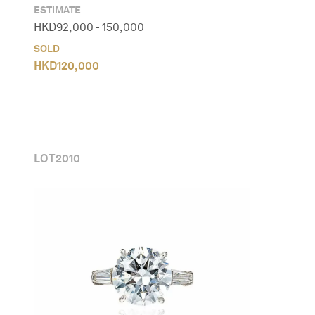
ESTIMATE
HKD
92,000
-
150,000
SOLD
HKD
120,000
LOT
2010