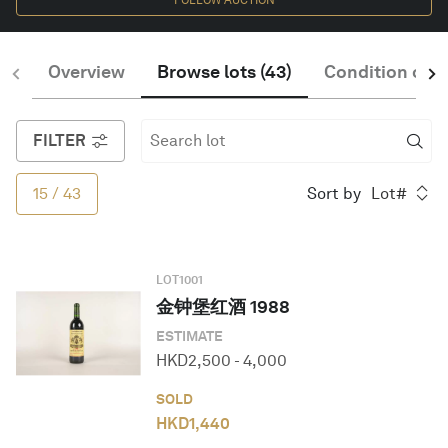
FOLLOW AUCTION
Overview
Browse lots
(
43
)
Condition of S
简体中文
FILTER
15
/
43
Sort by
Lot#
LOT
1001
金钟堡红酒 1988
ESTIMATE
HKD
2,500
-
4,000
SOLD
HKD
1,440