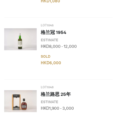
HKD
1,080
LOT
1046
格兰冠 1954
ESTIMATE
HKD
8,000
-
12,000
SOLD
HKD
6,000
LOT
1048
格兰路思 25年
ESTIMATE
HKD
1,900
-
3,000