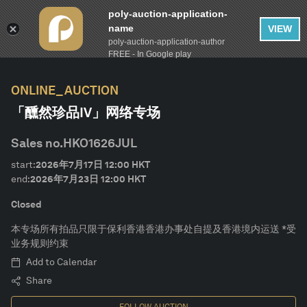
poly-auction-application-
name
VIEW
poly-auction-application-author
FILTER
AUCTION CALENDAR
Clear
FREE - In Google play
ONLINE_AUCTION
lot-type
「醺然珍品IV」网络专场
Estimate
Sales no.
HKO1626JUL
start:
2026年7月17日
12:00
HKT
Category
end:
2026年7月23日
12:00
HKT
Closed
蒸馏年份
本专场所有拍品只限于保利香港香港办事处自提及香港境内运送 *受
业务规则约束
装瓶年份
Add to Calendar
Share
CONFIRM