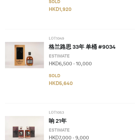
SOLD
HKD
1,920
LOT
1049
格兰路思 33年 单桶 #9034
ESTIMATE
HKD
6,500
-
10,000
SOLD
HKD
5,640
LOT
1053
响 21年
ESTIMATE
HKD
7,000
-
9,000