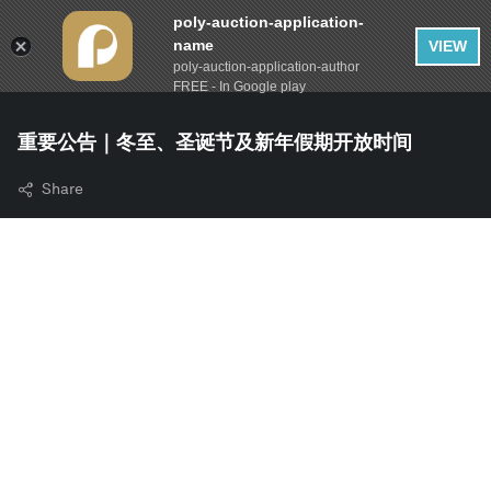
poly-auction-application-
name
VIEW
poly-auction-application-author
FREE - In Google play
重要公告｜冬至、圣诞节及新年假期开放时间
Share