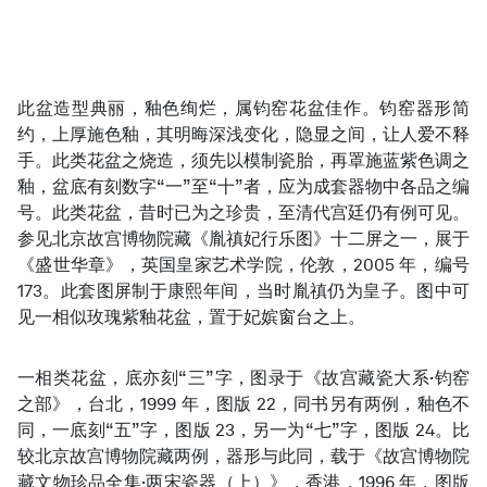
此盆造型典丽，釉色绚烂，属钧窑花盆佳作。钧窑器形简
约，上厚施色釉，其明晦深浅变化，隐显之间，让人爱不释
手。此类花盆之烧造，须先以模制瓷胎，再罩施蓝紫色调之
釉，盆底有刻数字“一”至“十”者，应为成套器物中各品之编
号。此类花盆，昔时已为之珍贵，至清代宫廷仍有例可见。
参见北京故宫博物院藏《胤禛妃行乐图》十二屏之一，展于
《盛世华章》，英国皇家艺术学院，伦敦，2005 年，编号
173。此套图屏制于康熙年间，当时胤禛仍为皇子。图中可
见一相似玫瑰紫釉花盆，置于妃嫔窗台之上。
一相类花盆，底亦刻“三”字，图录于《故宫藏瓷大系·钧窑
之部》，台北，1999 年，图版 22，同书另有两例，釉色不
同，一底刻“五”字，图版 23，另一为“七”字，图版 24。比
较北京故宫博物院藏两例，器形与此同，载于《故宫博物院
藏文物珍品全集·两宋瓷器（上）》，香港，1996 年，图版