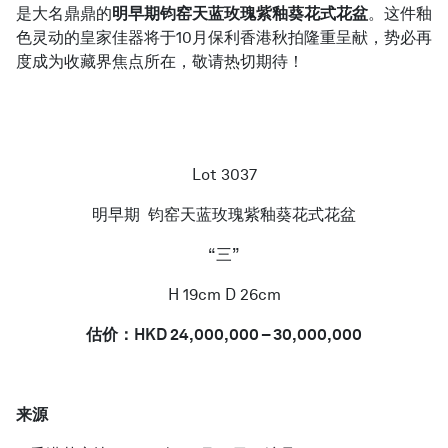
是大名鼎鼎的
明早期钧窑天蓝玫瑰紫釉葵花式花盆
。这件釉
色灵动的皇家佳器将于10月保利香港秋拍隆重呈献，势必再
度成为收藏界焦点所在，敬请热切期待！
简体中文
Lot 3037
明早期 钧窑天蓝玫瑰紫釉葵花式花盆
“三”
H 19cm D 26cm
估价：HKD 24,000,000 – 30,000,000
来源