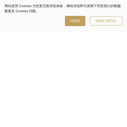
网站使用 Cookies 为您更完善浏览体验，继续浏览即代表阁下同意我们的
私隐
政策
及 Cookies 功能。
AGREE
MORE DETAIL
保利香港拍卖有限公司
香港金钟金钟道 88 号
太古广场 1 座 7 楼 701-708 室
Follow us on