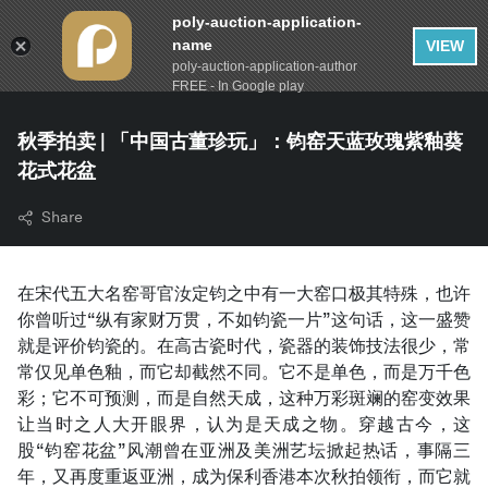
poly-auction-application-
name
VIEW
poly-auction-application-author
FREE - In Google play
秋季拍卖 | 「中国古董珍玩」：钧窑天蓝玫瑰紫釉葵
花式花盆
Share
在宋代五大名窑哥官汝定钧之中有一大窑口极其特殊，也许
你曾听过“纵有家财万贯，不如钧瓷一片”这句话，这一盛赞
就是评价钧瓷的。在高古瓷时代，瓷器的装饰技法很少，常
常仅见单色釉，而它却截然不同。它不是单色，而是万千色
彩；它不可预测，而是自然天成，这种万彩斑斓的窑变效果
让当时之人大开眼界，认为是天成之物。穿越古今，这
股“钧窑花盆”风潮曾在亚洲及美洲艺坛掀起热话，事隔三
年，又再度重返亚洲，成为保利香港本次秋拍领衔，而它就