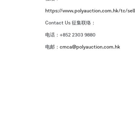
简体中文
https://www.polyauction.com.hk/tc/sell
Contact Us 征集联络：
电话：+852 2303 9880
电邮：
cmca@polyauction.com.hk