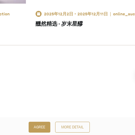
ction
2025年12月2日
-
2025年12月11日
online_auc
醺然精选 · 岁末星醪
AGREE
MORE DETAIL