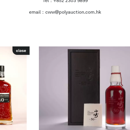
Tel：+852 2303 9899
email：cww@polyauction.com.hk
close