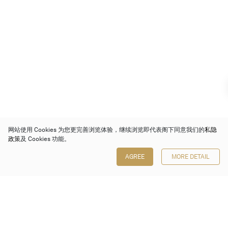
网站使用 Cookies 为您更完善浏览体验，继续浏览即代表阁下同意我们的
私隐
政策
及 Cookies 功能。
AGREE
MORE DETAIL
保利香港拍卖有限公司
香港金钟金钟道 88 号
太古广场 1 座 7 楼 701-708 室
Follow us on