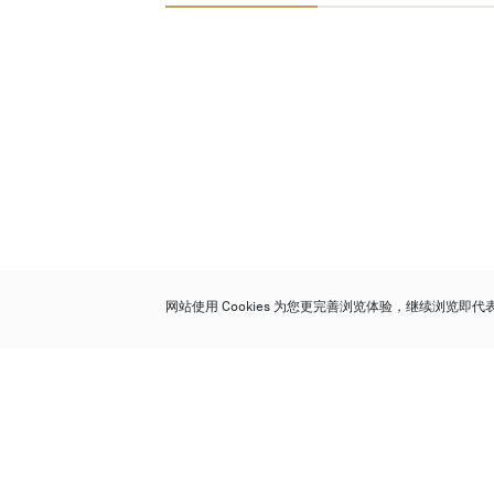
网站使用 Cookies 为您更完善浏览体验，继续浏览即
保利香港拍卖有限公司
香港金钟金钟道 88 号
太古广场 1 座 7 楼 701-708 室
Follow us on