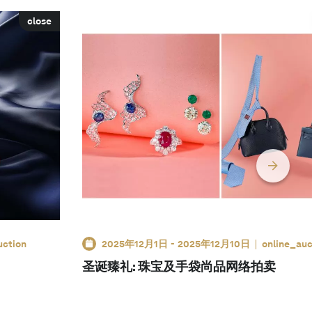
close
uction
2025年12月1日
-
2025年12月10日
online_auc
圣诞臻礼: 珠宝及手袋尚品网络拍卖