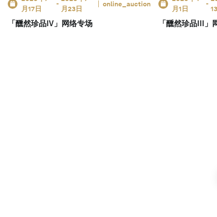
-
online_auction
-
月17日
月23日
月1日
1
「醺然珍品IV」网络专场
「醺然珍品III