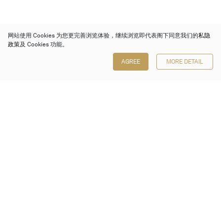
网站使用 Cookies 为您更完善浏览体验，继续浏览即代表阁下同意我们的
私隐
政策
及 Cookies 功能。
AGREE
MORE DETAIL
保利香港拍卖有限公司
香港金钟金钟道 88 号
太古广场 1 座 7 楼 701-708 室
Follow us on