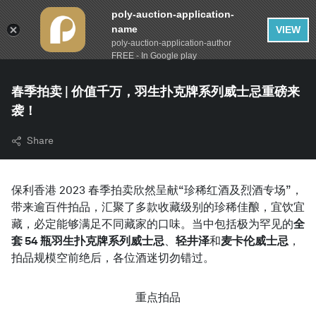
poly-auction-application-
name
VIEW
poly-auction-application-author
FREE - In Google play
春季拍卖 | 价值千万，羽生扑克牌系列威士忌重磅来
袭！
Share
保利香港 2023 春季拍卖欣然呈献“珍稀红酒及烈酒专场”，
带来逾百件拍品，汇聚了多款收藏级别的珍稀佳酿，宜饮宜
藏，必定能够满足不同藏家的口味。当中包括极为罕见的
全
套 54 瓶羽生扑克牌系列威士忌
、
轻井泽
和
麦卡伦威士忌
，
拍品规模空前绝后，各位酒迷切勿错过。
重点拍品