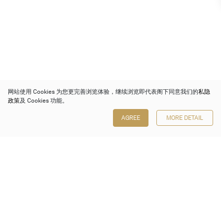
网站使用 Cookies 为您更完善浏览体验，继续浏览即代表阁下同意我们的
私隐
政策
及 Cookies 功能。
AGREE
MORE DETAIL
保利香港拍卖有限公司
香港金钟金钟道 88 号
太古广场 1 座 7 楼 701-708 室
Follow us on