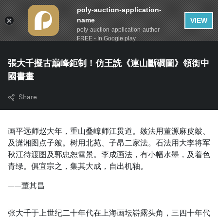
poly-auction-application-
name
VIEW
poly-auction-application-author
FREE - In Google play
張大千擬古巔峰鉅制！仿王詵《連山斷磵圖》領銜中
國書畫
Share
画平远师赵大年，重山叠嶂师江贯道。皴法用董源麻皮皴、
及潇湘图点子皴。树用北苑、子昂二家法。石法用大李将军
秋江待渡图及郭忠恕雪景。李成画法，有小幅水墨，及着色
青绿。俱宜宗之，集其大成，自出机轴。
——董其昌
张大千于上世纪二十年代在上海画坛崭露头角，三四十年代