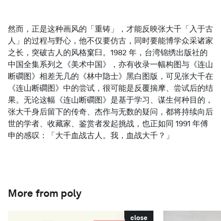
然而，正是这种画风的「重铸」，才能反映张大千「入于古
人」的过程与野心，他不仅要仿古，同时要能博学众采诸家
之长，突破古人的风格窠臼。1982 年，台湾锦绣出版社的
中国全集系列之《美术中国》，亦有收录一幅构图与《连山
断磵图》相差无几的《林中隐士》黑白图版，可见张大千在
《连山断磵图》中的尝试，很可能是反覆揣摩、尝试后的结
果。无论这幅《连山断磵图》是基于学习、谋生何种目的，
张大千身后留下的传奇、杰作与无数的疑问，都将持续向后
世的学者、收藏家、鉴赏者发起挑战，也正如同 1991 年傅
申的感叹：「大千血战古人。我，血战大千？」
More from poly
close