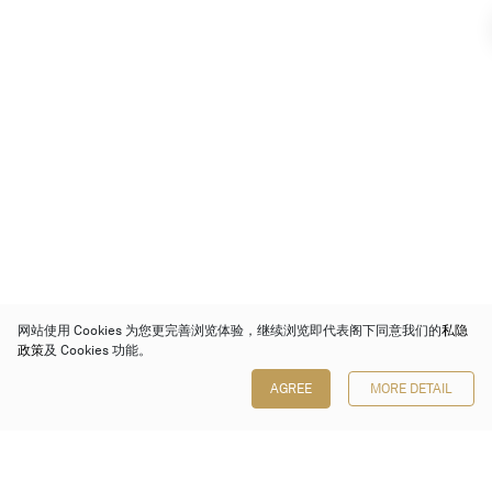
网站使用 Cookies 为您更完善浏览体验，继续浏览即代表阁下同意我们的
私隐
政策
及 Cookies 功能。
AGREE
MORE DETAIL
保利香港拍卖有限公司
香港金钟金钟道 88 号
太古广场 1 座 7 楼 701-708 室