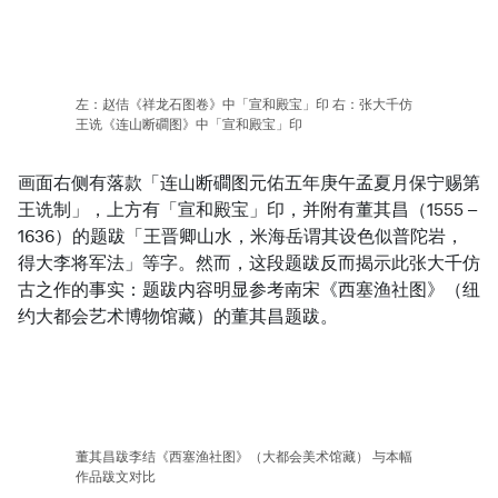
左：赵佶《祥龙石图卷》中「宣和殿宝」印 右：张大千仿
王诜《连山断磵图》中「宣和殿宝」印
画面右侧有落款「连山断磵图元佑五年庚午孟夏月保宁赐第
王诜制」，上方有「宣和殿宝」印，并附有董其昌（1555 –
1636）的题跋「王晋卿山水，米海岳谓其设色似普陀岩，
得大李将军法」等字。然而，这段题跋反而揭示此张大千仿
古之作的事实：题跋内容明显参考南宋《西塞渔社图》（纽
约大都会艺术博物馆藏）的董其昌题跋。
董其昌跋李结《西塞渔社图》（大都会美术馆藏） 与本幅
作品跋文对比