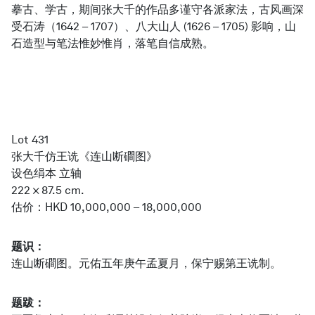
摹古、学古，期间张大千的作品多谨守各派家法，古风画深
受石涛（1642 – 1707）、八大山人 (1626 – 1705) 影响，山
石造型与笔法惟妙惟肖，落笔自信成熟。
简体中文
Lot 431
张大千仿王诜《连山断磵图》
设色绢本 立轴
222 × 87.5 cm.
估价：HKD 10,000,000 – 18,000,000
题识：
连山断磵图。元佑五年庚午孟夏月，保宁赐第王诜制。
题跋：