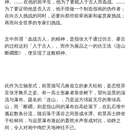
神。...... 在他的前半生，他为了要能入于古人而血战。......
为了要证明他是否入古，他不惜做一个制造假画的伪作者；
在向古人挑战的同时，还要向那些前辈画家和鉴赏家挑战；
再而向全世界的专家们挑战。
文中所谓「血战古人」的精神，是指张大千通过仿古、摹古
的过程达到「入于古人」。而作为展品之一的仿王诜《连山
断磵图》，便呈现了这般精神。
此作为立轴形式，前景描写几株耸立的参天松柏，姿态怪异
呈张牙舞爪之姿。有一高士形象者靠坐树下，望向远景的湍
流与瀑布。题名的「连山」，乃是远方绵延无尽的青绿高
山，而「断磵」则是指山间的瀑布自高处落下，在乱石堆中
溅起数条分流，随后落于溪谷之间形成水潭。前景高士静坐
于松林间，与远景瀑布激起的轰然水声形成对比，动静之
间，令人对画中绚烂天地神往不已。