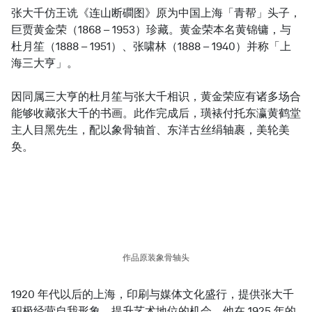
张大千仿王诜《连山断磵图》原为中国上海「青帮」头子，
巨贾黄金荣（1868 – 1953）珍藏。黄金荣本名黄锦镛，与
杜月笙（1888 – 1951）、张啸林（1888 – 1940）并称「上
海三大亨」。
因同属三大亨的杜月笙与张大千相识，黄金荣应有诸多场合
能够收藏张大千的书画。此作完成后，璜裱付托东瀛黄鹤堂
主人目黑先生，配以象骨轴首、东洋古丝绢轴裹，美轮美
奂。
作品原装象骨轴头
1920 年代以后的上海，印刷与媒体文化盛行，提供张大千
积极经营自我形象，提升艺术地位的机会。他在 1925 年的