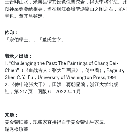
王晋卿山水，米海岳谓其设色似普陀岩，得大李将军法。此
图神采奕奕绝相类，当在烟江叠嶂梦游瀛山之图之右，尤可
宝也。董其昌鉴定。
鈐印：
「宗伯學士」、「董氏玄宰」
着录／出版：
1. “Challenging the Past: The Paintings of Chang Dai-
Chien”（《血战古人：张大千画展》，傅申着）, Page 37,
Shen C. Y. Fu，University of Washington Press, 1991
2. 《傅申论张大千》，田洪，蒋朝显编，浙江大学出版
社，第 217 页，图版 6，2022 年 1 月
来源：
黄金荣旧藏，现藏家直接得自于黄金荣先生家属。
瑞秀楼珍藏