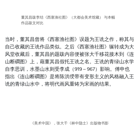
董其昌跋李结《西塞渔社图》（大都会美术馆藏） 与本幅
作品跋文对比
当时，董其昌曾将《西塞渔社图》误题为王诜之作，称其与
自己收藏的王诜作品类似。之后《西塞渔社图》辗转成为大
风堂收藏后，董其昌的题跋内容便被张大千移花接木到《连
山断磵图》上，藉董其昌假托王诜之名。王诜的青绿山水学
自李思训，水墨山水则受李成（919 – 967）影响。傅申也
指出《连山断磵图》是将陈洪绶带有变形主义的风格融入王
诜的青绿山水中，将明代画风重铸为宋画的结果。
《美术中国》，张大千《林中隐士》出版物书影