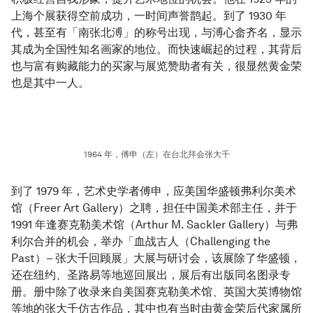
上海个展获得空前成功，一时间声誉鹊起。到了 1930 年
代，甚至有「南张北溥」的称号出现，与溥心畲齐名，显示
其成为全国性知名画家的地位。而快速崛起的过程，其背后
也与富有购藏能力的买家与展览赞助者有关，很显然黄金荣
也是其中一人。
1964 年，傅申（左）在台北拜会张大千
到了 1979 年，艺术史学者傅申，应美国华盛顿弗利尔美术
馆（Freer Art Gallery）之聘，担任中国美术部主任，并于
1991 年逢赛克勒美术馆（Arthur M. Sackler Gallery）与弗
利尔合并的机会，举办「血战古人（Challenging the
Past）– 张大千回顾展」大展与研讨会，该展除了华盛顿，
还在纽约、圣路易等地巡回展出，展后有出版同名图录专
册。册中除了收录来自美国赛克勒美术馆、英国大英博物馆
等地的张大千仿古作品，其中也有当时由黄金荣后代家属所