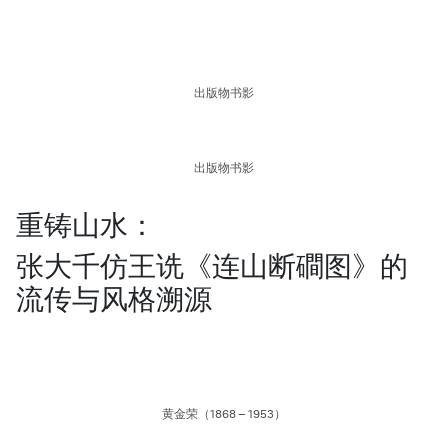
出版物书影
出版物书影
重铸山水：
张大千仿王诜《连山断磵图》的
流传与风格溯源
黄金荣（1868 – 1953）