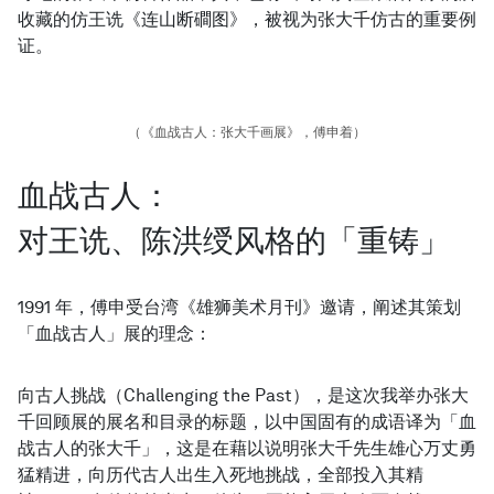
收藏的仿王诜《连山断磵图》，被视为张大千仿古的重要例
证。
（《血战古人：张大千画展》，傅申着）
血战古人：
对王诜、陈洪绶风格的「重铸」
1991 年，傅申受台湾《雄狮美术月刊》邀请，阐述其策划
「血战古人」展的理念：
向古人挑战（Challenging the Past），是这次我举办张大
千回顾展的展名和目录的标题，以中国固有的成语译为「血
战古人的张大千」，这是在藉以说明张大千先生雄心万丈勇
猛精进，向历代古人出生入死地挑战，全部投入其精